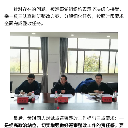
针对存在的问题，被巡察党组织均表示坚决虚心接受，
举一反三认真制订整改方案，分解细化任务，按照时限要求
全面完成整改任务。
最后，黄琪同志对试点巡察整改工作提出三点要求：
一
是提高政治站位，切实增强做好巡察整改工作的责任感。
要