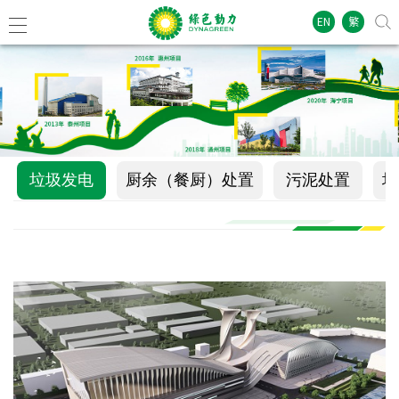
EN
繁
垃圾发电
厨余（餐厨）处置
污泥处置
垃